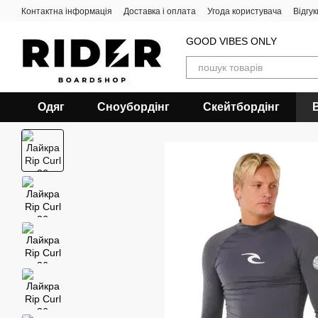
Перейти до основного контенту
Контактна інформація
Доставка і оплата
Угода користувача
Відгу
GOOD VIBES ONLY
Одяг
Сноубордiнг
Скейтбордінг