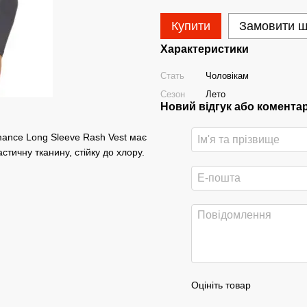
Купити
Замовити 
Характеристики
Стать
Чоловікам
Сезон
Лето
Новий відгук або комента
mance Long Sleeve Rash Vest має
астичну тканину, стійку до хлору.
Оцініть товар