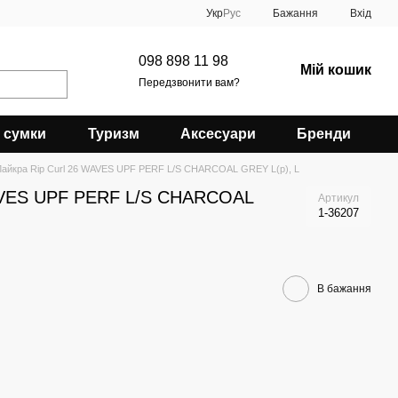
Укр
Рус
Бажання
Вхід
098 898 11 98
Мій кошик
Передзвонити вам?
 сумки
Туризм
Аксесуари
Бренди
Лайкра Rip Curl 26 WAVES UPF PERF L/S CHARCOAL GREY L(р), L
WAVES UPF PERF L/S CHARCOAL
Артикул
1-36207
В бажання