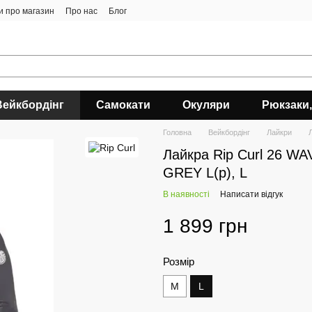
ки про магазин
Про нас
Блог
Вейкбордінг
Самокати
Окуляри
Рюкзаки,
Головна
Вейкбордінг
Лайкри
Лайкра Rip Curl 26 
GREY L(р), L
В наявності
Написати відгук
1 899 грн
Розмір
M
L