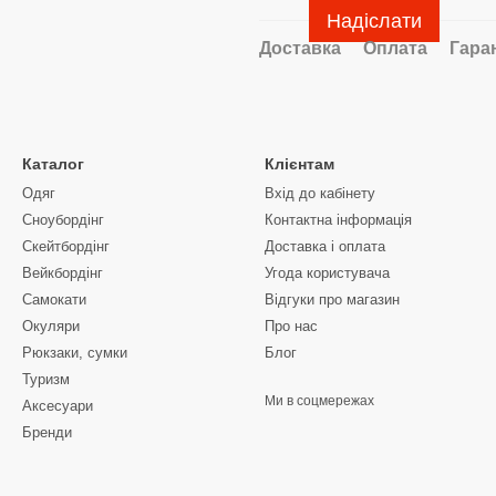
Надіслати
Доставка
Оплата
Гара
Каталог
Клієнтам
Одяг
Вхід до кабінету
Сноубордiнг
Контактна інформація
Скейтбордінг
Доставка і оплата
Вейкбордінг
Угода користувача
Самокати
Відгуки про магазин
Окуляри
Про нас
Рюкзаки, сумки
Блог
Туризм
Ми в соцмережах
Аксесуари
Бренди