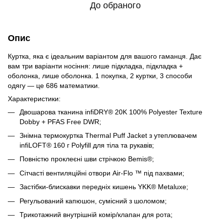
До обраного
Опис
Куртка, яка є ідеальним варіантом для вашого гаманця. Дає
вам три варіанти носіння: лише підкладка, підкладка +
оболонка, лише оболонка. 1 покупка, 2 куртки, 3 способи
одягу — це 686 математики.
Характеристики:
Двошарова тканина infiDRY® 20K 100% Polyester Texture
Dobby + PFAS Free DWR;
Знімна термокуртка Thermal Puff Jacket з утеплювачем
infiLOFT® 160 г Polyfill для тіла та рукавів;
Повністю проклеєні шви стрічкою Bemis®;
Сітчасті вентиляційні отвори Air-Flo ™ під пахвами;
Застібки-блискавки передніх кишень YKK® Metaluxe;
Регульований капюшон, сумісний з шоломом;
Трикотажний внутрішній комір/клапан для рота;