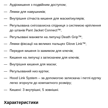
Аудіокишеня з подвійним доступом;
Лямки для навушників;
Внутрішня сітчаста кишеня для маски/окулярів;
Регульована снігозахисна спідниця з системою кріплення
до штанів Pant Jacket Connect™;
Регульовані манжети на липучці Death Grip™;
Лямки фіксації на великих пальцях Glove Link™;
Передня кишеня із зажимом для ключів;
Кишеня на липучці з затискачем для ключів;
Внутрішня кишеня для маски;
Регульований низ куртки;
Hood Link System – за допомогою затискача і петлі куртку
легко згорнути до компактного розміру;
Кишені: 3 внутрішні, 5 зовнішні.
Характеристики