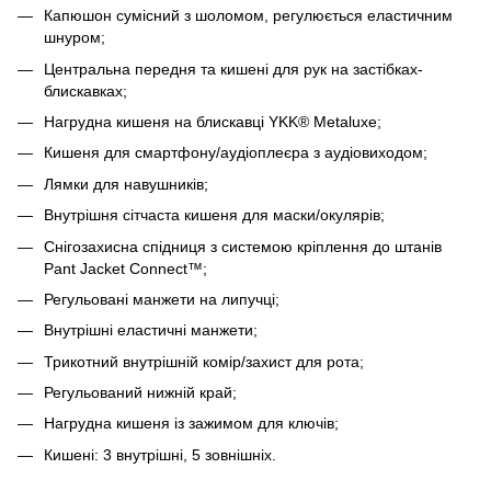
Капюшон сумісний з шоломом, регулюється еластичним
шнуром;
Центральна передня та кишені для рук на застібках-
блискавках;
Нагрудна кишеня на блискавці YKK® Metaluxe;
Кишеня для смартфону/аудіоплеєра з аудіовиходом;
Лямки для навушників;
Внутрішня сітчаста кишеня для маски/окулярів;
Снігозахисна спідниця з системою кріплення до штанів
Pant Jacket Connect™;
Регульовані манжети на липучці;
Внутрішні еластичні манжети;
Трикотний внутрішній комір/захист для рота;
Регульований нижній край;
Нагрудна кишеня із зажимом для ключів;
Кишені: 3 внутрішні, 5 зовнішніх.