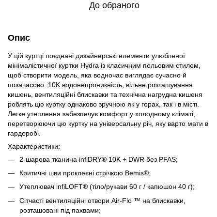
До обраного
Опис
У цій куртці поєднані дизайнерські елементи улюбленої
мінімалістичної куртки Hydra із класичним польовим стилем,
щоб створити модель, яка водночас виглядає сучасно й
позачасово. 10K водонепроникність, вільне розташування
кишень, вентиляційні блискавки та технічна нагрудна кишеня
роблять цю куртку однаково зручною як у горах, так і в місті.
Легке утеплення забезпечує комфорт у холодному кліматі,
перетворюючи цю куртку на універсальну річ, яку варто мати в
гардеробі.
Характеристики:
2-шарова тканина infiDRY® 10K + DWR без PFAS;
Критичні шви проклеєні стрічкою Bemis®;
Утеплювач infiLOFT® (тіло/рукави 60 г / капюшон 40 г);
Сітчасті вентиляційні отвори Air-Flo ™ на блискавки,
розташовані під пахвами;