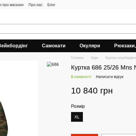
ки про магазин
Про нас
Блог
Вейкбордінг
Самокати
Окуляри
Рюкзаки,
Головна
Одяг
Куртки сноубордичн
Куртка 686 25/26 Mns N
В наявності
Написати відгук
10 840 грн
Розмір
XL