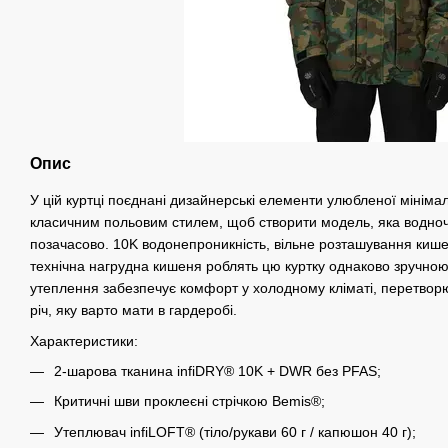
Опис
У цій куртці поєднані дизайнерські елементи улюбленої мінімалі
класичним польовим стилем, щоб створити модель, яка водноч
позачасово. 10K водонепроникність, вільне розташування кишен
технічна нагрудна кишеня роблять цю куртку однаково зручною як
утеплення забезпечує комфорт у холодному кліматі, перетвор
річ, яку варто мати в гардеробі.
Характеристики:
2-шарова тканина infiDRY® 10K + DWR без PFAS;
Критичні шви проклеєні стрічкою Bemis®;
Утеплювач infiLOFT® (тіло/рукави 60 г / капюшон 40 г);