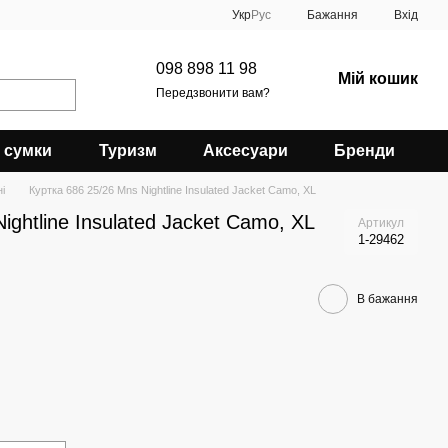
Укр
Рус
Бажання
Вхід
098 898 11 98
Мій кошик
Передзвонити вам?
 сумки
Туризм
Аксесуари
Бренди
і
Куртка 686 25/26 Mns Nightline Insulated Jacket Camo, XL
ightline Insulated Jacket Camo, XL
Артикул
1-29462
В бажання