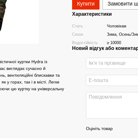
Купити
Замовити 
Характеристики
Стать
Чоловікам
Сезон
Зима, Осень/Зи
Водостійкість
≥ 10000
Новий відгук або комента
стичної куртки Hydra із
ас виглядає сучасно й
ь, вентиляційні блискавки та
 у горах, так і в місті. Легке
юючи цю куртку на універсальну
Оцініть товар