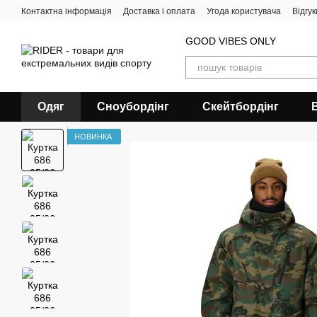
Перейти до основного контенту
Контактна інформація
Доставка і оплата
Угода користувача
Відгу
GOOD VIBES ONLY
Одяг
Сноубордiнг
Скейтбордінг
НОВИНКА