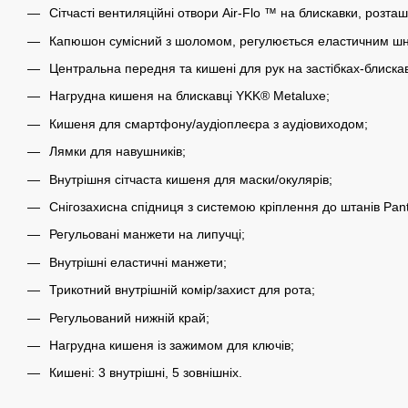
Сітчасті вентиляційні отвори Air-Flo ™ на блискавки, розта
Капюшон сумісний з шоломом, регулюється еластичним ш
Центральна передня та кишені для рук на застібках-блиска
Нагрудна кишеня на блискавці YKK® Metaluxe;
Кишеня для смартфону/аудіоплеєра з аудіовиходом;
Лямки для навушників;
Внутрішня сітчаста кишеня для маски/окулярів;
Снігозахисна спідниця з системою кріплення до штанів Pan
Регульовані манжети на липучці;
Внутрішні еластичні манжети;
Трикотний внутрішній комір/захист для рота;
Регульований нижній край;
Нагрудна кишеня із зажимом для ключів;
Кишені: 3 внутрішні, 5 зовнішніх.