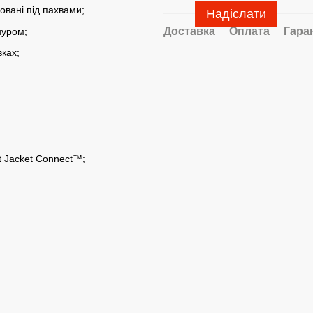
шовані під пахвами;
Надіслати
Доставка
Оплата
Гара
нуром;
вках;
t Jacket Connect™;