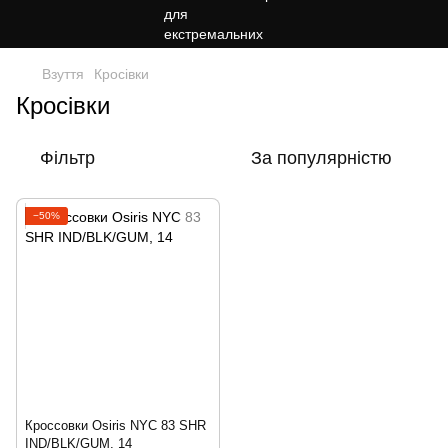
Взуття
Кросiвки
Кросiвки
Фільтр
За популярністю
−50%
Кроссовки Osiris NYC 83 SHR
IND/BLK/GUM, 14