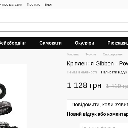
ки про магазин
Про нас
Блог
Вейкбордінг
Самокати
Окуляри
Рюкзаки,
Головна
Туризм
Спорядження
Кріплення Gibbon - Po
Немає в наявності
Написати відгук
1 128 грн
1 410 г
Повідомити, коли з'яви
Новий відгук або комента