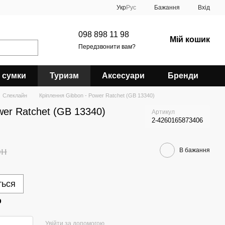
Укр
Рус
Бажання
Вхід
098 898 11 98
Мій кошик
Передзвонити вам?
 сумки
Туризм
Аксесуари
Бренди
Слеклайн
Кріплення Gibbon - Power Ratchet (GB 13340)
wer Ratchet (GB 13340)
Артикул
2-4260165873406
рн
В бажання
ться
р
Увійти за допомогою