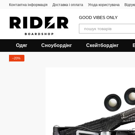
Перейти до основного контенту
Контактна інформація
Доставка і оплата
Угода користувача
Відгу
GOOD VIBES ONLY
Одяг
Сноубордiнг
Скейтбордінг
−20%