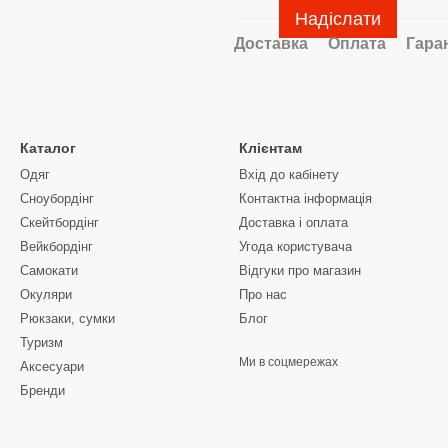
Надіслати
Доставка
Оплата
Гара
Каталог
Клієнтам
Одяг
Вхід до кабінету
Сноубордiнг
Контактна інформація
Скейтбордінг
Доставка і оплата
Вейкбордінг
Угода користувача
Самокати
Відгуки про магазин
Окуляри
Про нас
Рюкзаки, сумки
Блог
Туризм
Ми в соцмережах
Аксесуари
Бренди