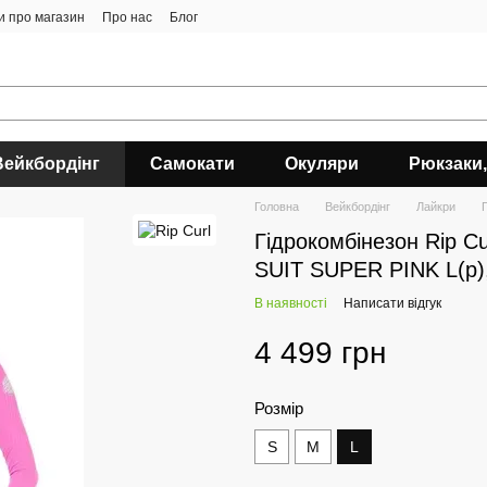
ки про магазин
Про нас
Блог
Вейкбордінг
Самокати
Окуляри
Рюкзаки,
Головна
Вейкбордінг
Лайкри
Гідрокомбінезон Rip 
SUIT SUPER PINK L(р)
В наявності
Написати відгук
4 499 грн
Розмір
S
M
L