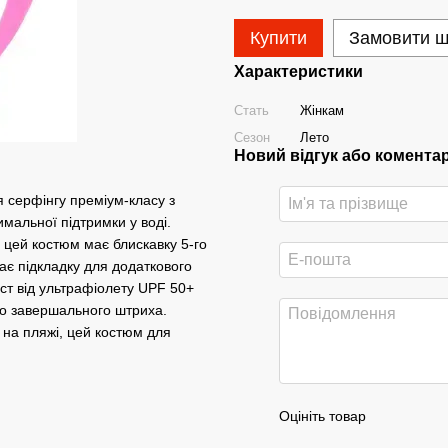
Купити
Замовити 
Характеристики
Стать
Жінкам
Сезон
Лето
Новий відгук або комента
я серфінгу преміум-класу з
мальної підтримки у воді.
 цей костюм має блискавку 5-го
має підкладку для додаткового
ст від ультрафіолету UPF 50+
го завершального штриха.
е на пляжі, цей костюм для
Оцініть товар