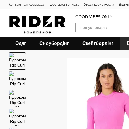
Перейти до основного контенту
Контактна інформація
Доставка і оплата
Угода користувача
Відгу
GOOD VIBES ONLY
Одяг
Сноубордiнг
Скейтбордінг