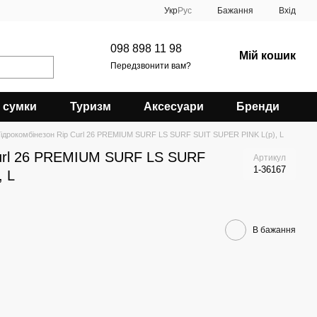
Укр
Рус
Бажання
Вхід
098 898 11 98
Мій кошик
Передзвонити вам?
 сумки
Туризм
Аксесуари
Бренди
Гідрокомбінезон Rip Curl 26 PREMIUM SURF LS SURF SUIT SUPER PINK L(р), L
Curl 26 PREMIUM SURF LS SURF
Артикул
1-36167
, L
В бажання