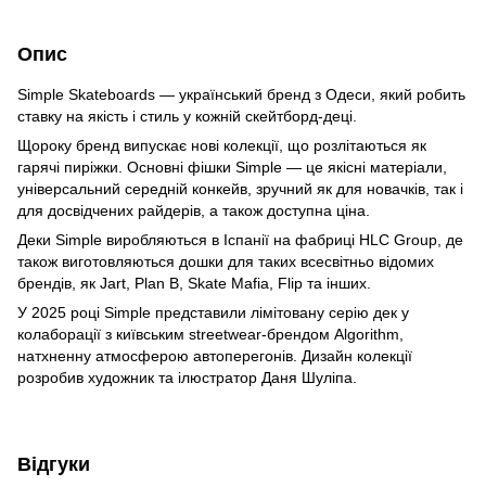
Опис
Simple Skateboards — український бренд з Одеси, який робить
ставку на якість і стиль у кожній скейтборд-деці.
Щороку бренд випускає нові колекції, що розлітаються як
гарячі пиріжки. Основні фішки Simple — це якісні матеріали,
універсальний середній конкейв, зручний як для новачків, так і
для досвідчених райдерів, а також доступна ціна.
Деки Simple виробляються в Іспанії на фабриці HLC Group, де
також виготовляються дошки для таких всесвітньо відомих
брендів, як Jart, Plan B, Skate Mafia, Flip та інших.
У 2025 році Simple представили лімітовану серію дек у
колаборації з київським streetwear-брендом Algorithm,
натхненну атмосферою автоперегонів. Дизайн колекції
розробив художник та ілюстратор Даня Шуліпа.
Відгуки