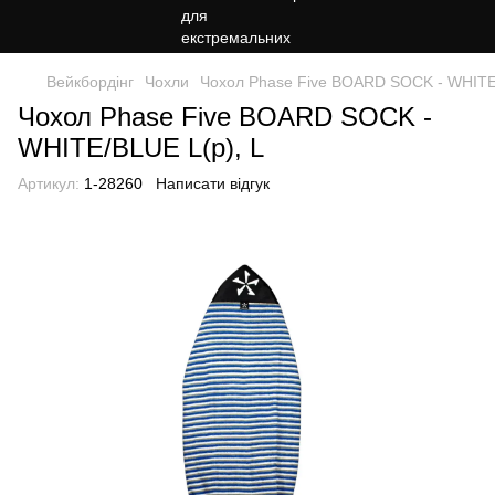
Вейкбордінг
Чохли
Чохол Phase Five BOARD SOCK - WHITE/
Чохол Phase Five BOARD SOCK -
WHITE/BLUE L(р), L
Артикул:
1-28260
Написати відгук