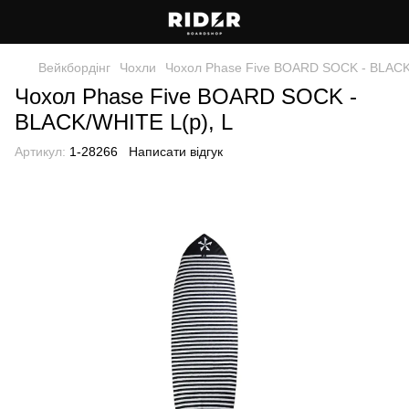
Вейкбордінг
Чохли
Чохол Phase Five BOARD SOCK - BLACK
Чохол Phase Five BOARD SOCK -
BLACK/WHITE L(р), L
Артикул:
1-28266
Написати відгук