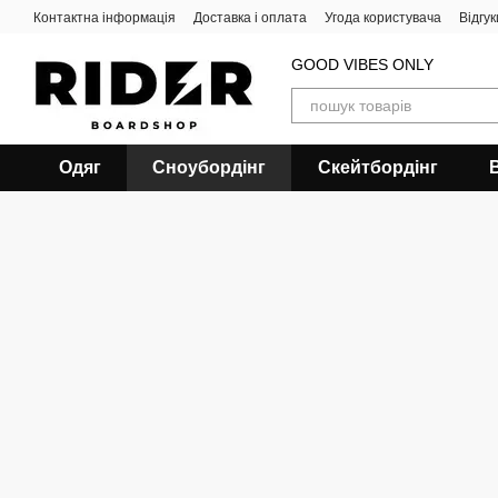
Перейти до основного контенту
Контактна інформація
Доставка і оплата
Угода користувача
Відгу
GOOD VIBES ONLY
Одяг
Сноубордiнг
Скейтбордінг