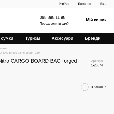
Укр
Рус
Бажання
Вхід
098 898 11 98
Мій кошик
Передзвонити вам?
 сумки
Туризм
Аксесуари
Бренди
кзаки
 BAG forged camo 159(р), 159
 Nitro CARGO BOARD BAG forged
Артикул
1-26574
В бажання