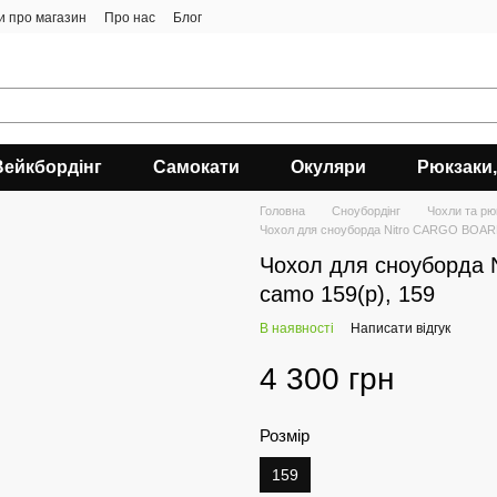
ки про магазин
Про нас
Блог
Вейкбордінг
Самокати
Окуляри
Рюкзаки,
Головна
Сноубордiнг
Чохли та рю
Чохол для сноуборда Nitro CARGO BOARD
Чохол для сноуборда
camo 159(р), 159
В наявності
Написати відгук
4 300 грн
Розмір
159