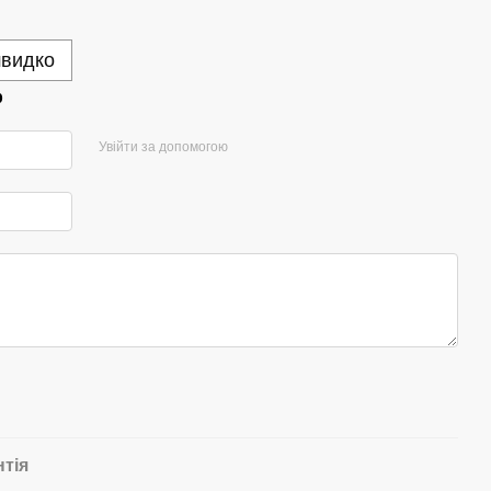
швидко
р
Увійти за допомогою
нтія