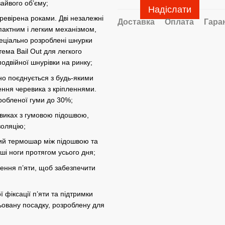
зайвого об’єму;
Надіслати
ревірена роками. Дві незалежні
Доставка
Оплата
Гара
мпактним і легким механізмом,
пеціально розроблені шнурки
ема Bail Out для легкого
одвійної шнурівки на ринку;
но поєднується з будь-якими
ення черевика з кріпленнями.
еробленої гуми до 30%;
евиках з гумовою підошвою,
золяцію;
ючий термошар між підошвою та
ші ноги протягом усього дня;
ення п’яти, щоб забезпечити
фіксації п’яти та підтримки
ьовану посадку, розроблену для