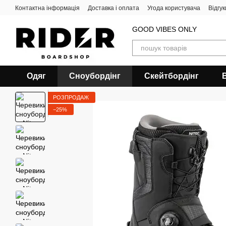
Перейти до основного контенту
Контактна інформація
Доставка і оплата
Угода користувача
Відгу
GOOD VIBES ONLY
Одяг
Сноубордiнг
Скейтбордінг
РОЗПРОДАЖ
−25%