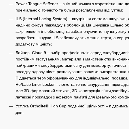
Power Tongue Stiffener – знімний язичок з жорсткістю, що 
преміальною точністю та більш розслабленим відчуттям;
ILS (Internal Lacing System) – внутрішня система шнурівки, 
надійно фіксує підкладку в оболонці. Ця шнурівка щільно о
закріплюючи її в оболонці та забезпечуючи точну шнурівку 
розроблені шнурки ILS забезпечують менше тертя, а серц
додаткову міцність;
Лайнер Cloud 9 – вибір професіоналів серед сноубордистів,
постійним тестуванням, матеріали з майстерністю виконанн
найкращими сноубордистами світу для комфорту, точності т
посадку одразу після розпакування завдяки використанню м
Піддається термоформуванню для індивідуальної посадки.
Re/Lace Liner Locker – легке та точне шнурування підкладк
має 3D-формований язичок , 3D-конструкція п’яти,застібку-
латексні прокладки з ефектом пам’яті для ідеального комфо
Устілка Ortholite® High Cup подвійної щільності – підтримк
дня.