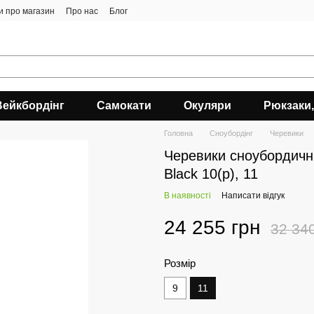
ки про магазин
Про нас
Блог
Вейкбордінг
Самокати
Окуляри
Рюкзаки,
Головна
Сноубордiнг
Черевики
Черевики сноубордичні
Black 10(р), 11
В наявності
Написати відгук
24 255 грн
32 34
Розмір
9
11