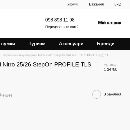
Укр
Рус
Бажання
Вхід
098 898 11 98
Мій кошик
Передзвонити вам?
 сумки
Туризм
Аксесуари
Бренди
Черевики сноубордичні Nitro 25/26 StepOn PROFILE TLS Black 10(р), 11
 Nitro 25/26 StepOn PROFILE TLS
Артикул
1-34780
0 грн
В бажання