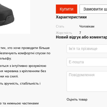
Купити
Замовити 
Характеристики
Стать
Чоловікам
Жорсткість
7
Новий відгук або комента
 тих, хто хоче проводити більше
абезпечують комфортні спуски по
рельєфу.
уються з інтуїтивно зрозумілою
ня черевика з кріпленням без
ки на схилі.
 зручність, стабільність і
Оцініть товар
ьою та нижньою частинами