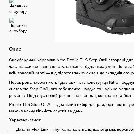
Опис
Сноубордичні черевики Nitro Profile TLS Step On® створені для
часу на схилах і впевнено кататися за будь-яких умов. Вони з
всій трасовій карті — від підготовлених схилів до складнішого 
Перевірена часом якість і довговічність конструкції Nitro поєдн
системою Step On®, яка забезпечує швидке та надійне з’єднан
ременів. Це дарує новий рівень впевненості, контролю та безпе
Profile TLS Step On® — ідеальний вибір для райдерів, які цінують
максимальну кількість спусків за день.
Характеристики:
Дизайн Flex Link – гнучка панель на щиколотці між верхн