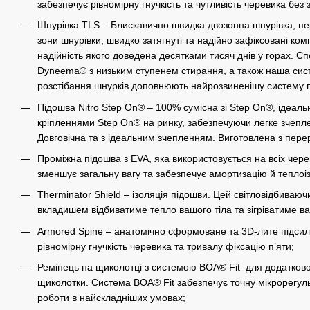
забезпечує рівномірну гнучкість та чутливість черевика без 
Шнурівка TLS – Блискавично швидка двозонна шнурівка, пе
зони шнурівки, швидко затягнуті та надійно зафіксовані ко
надійність якого доведена десятками тисяч днів у горах. С
Dyneema® з низьким ступенем стирання, а також наша сист
розстібання шнурків доповнюють найрозвиненішу систему п
Підошва Nitro Step On® – 100% сумісна зі Step On®, ідеаль
кріпленнями Step On® на ринку, забезпечуючи легке зчепл
Довговічна та з ідеальним зчепленням. Виготовлена ​​з пер
Проміжна підошва з EVA, яка використовується на всіх чер
зменшує загальну вагу та забезпечує амортизацію й теплоі
Therminator Shield – ізоляція підошви. Цей світловідбива
вкладишем відбиватиме тепло вашого тіла та зігріватиме ва
Armored Spine – анатомічно сформоване та 3D-лите підсил
рівномірну гнучкість черевика та тривалу фіксацію п’яти;
Ремінець на щиколотці з системою BOA® Fit для додаткової 
щиколотки. Система BOA® Fit забезпечує точну мікрорегул
роботи в найскладніших умовах;