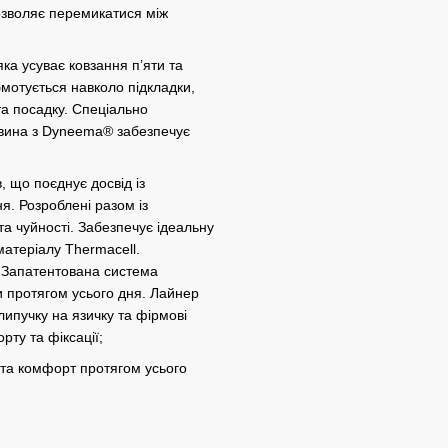
дозволяє перемикатися між
яка усуває ковзання п’яти та
бмотується навколо підкладки,
та посадку. Спеціально
евина з Dyneema® забезпечує
 що поєднує досвід із
я. Розроблені разом із
а чуйності. Забезпечує ідеальну
атеріалу Thermacell.
 Запатентована система
и протягом усього дня. Лайнер
липучку на язичку та фірмові
рту та фіксації;
а та комфорт протягом усього