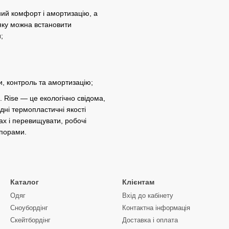
ний комфорт і амортизацію, а
 яку можна встановити
;
, контроль та амортизацію;
. Rise — це екологічно свідома,
ні термопластичні якості
ах і перевищувати, робочі
 порами.
Каталог
Клієнтам
Одяг
Вхід до кабінету
Сноубордiнг
Контактна інформація
Скейтбордінг
Доставка і оплата