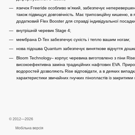
язичок Freeride особливо м’який, забезпечує непереверше
також підвищує довговічність. Має трипозиційну кишеню, в
додатковий Flex Booster для справді індивідуальної посадки
внутрішній черевик Stage 4;
мембрана D-Tex забезпечує сухість і тепло вашим ногам;
нова підошва Quantum забезпечує виняткове відчуття дошки
Bloom Technology– корпус черевика виготовлено з піни Rise
високоефективна заміна традиційних нафтових EVA. Природ
водоростей дозволяють Rise відповідати, а в деяких випадк
характеристики звичайних гнучких пінопластів із закритими
© 2012—2026
Мобільна версія