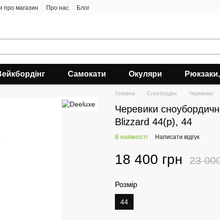
ки про магазин
Про нас
Блог
Вейкбордінг
Самокати
Окуляри
Рюкзаки,
Головна
Сноубордiнг
Черевики
Черевики сноубордичн
Blizzard 44(р), 44
В наявності
Написати відгук
18 400 грн
23 00
Розмір
44