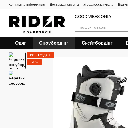
Перейти до основного контенту
Контактна інформація
Доставка і оплата
Угода користувача
Відгу
GOOD VIBES ONLY
Одяг
Сноубордiнг
Скейтбордінг
РОЗПРОДАЖ
−20%