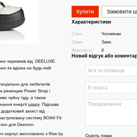
Купити
Замовити 
Характеристики
Стать
Чоловікам
Сезон
Зима
Жорсткість
8
Новий відгук або комента
их черевиків від DEELUXE.
них як вдома на будь-якій
спеціально для любителів
м ремінцем Power Strap і
во чуйну їзду, а також
инання енергії удару. Підошва
додатковий захист від
 настроювану систему BOA® Fit
лючно для Deemon.
 корпус виготовлено з Rise by
Оцініть товар