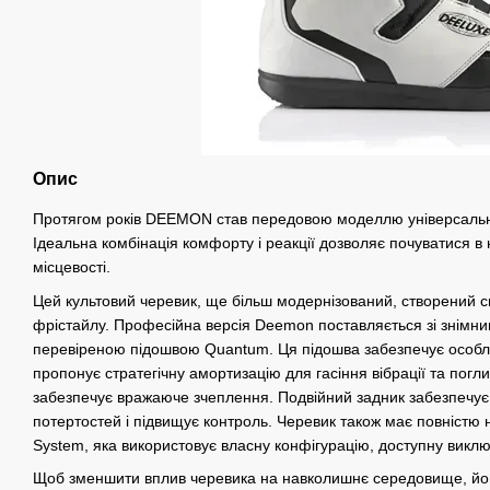
Опис
Протягом років DEEMON став передовою моделлю універсальн
Ідеальна комбінація комфорту і реакції дозволяє почуватися в 
місцевості.
Цей культовий черевик, ще більш модернізований, створений 
фрістайлу. Професійна версія Deemon поставляється зі знімни
перевіреною підошвою Quantum. Ця підошва забезпечує особли
пропонує стратегічну амортизацію для гасіння вібрації та погл
забезпечує вражаюче зчеплення. Подвійний задник забезпечує 
потертостей і підвищує контроль. Черевик також має повністю
System, яка використовує власну конфігурацію, доступну вик
Щоб зменшити вплив черевика на навколишнє середовище, його