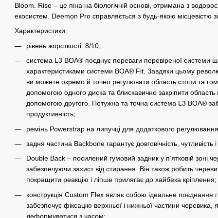
Bloom. Rise – це піна на біологічній основі, отримана з водоро
екосистем. Deemon Pro справляється з будь-якою місцевістю зі
Характеристики:
рівень жорсткості: 8/10;
система L3 BOA® поєднує переваги перевіреної системи 
характеристиками системи BOA® Fit. Завдяки цьому рево
ви можете окремо й точно регулювати область стопи та гом
допомогою одного диска та блискавично закріпити область 
допомогою другого. Потужна та точна система L3 BOA® за
продуктивність;
ремінь Powerstrap на липучці для додаткового регулювання 
задня частина Backbone гарантує довговічність, чутливість і
Double Back – посилений гумовий задник у п’ятковій зоні че
забезпечуючи захист від стирання. Він також робить черев
покращити реакцію і ліпше прилягає до хайбека кріплення;
конструкція Custom Flex являє собою ідеальне поєднання гну
забезпечує фіксацію верхньої і нижньої частини черевика, 
деформуватися з часом;