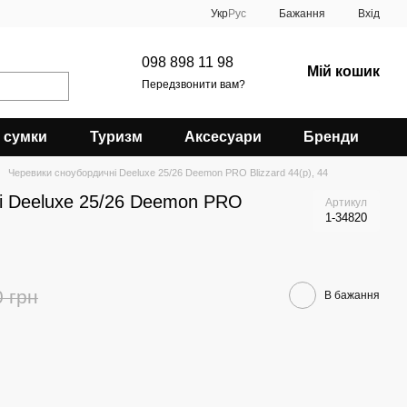
Укр
Рус
Бажання
Вхід
098 898 11 98
Мій кошик
Передзвонити вам?
 сумки
Туризм
Аксесуари
Бренди
Черевики сноубордичні Deeluxe 25/26 Deemon PRO Blizzard 44(р), 44
і Deeluxe 25/26 Deemon PRO
Артикул
1-34820
0 грн
В бажання