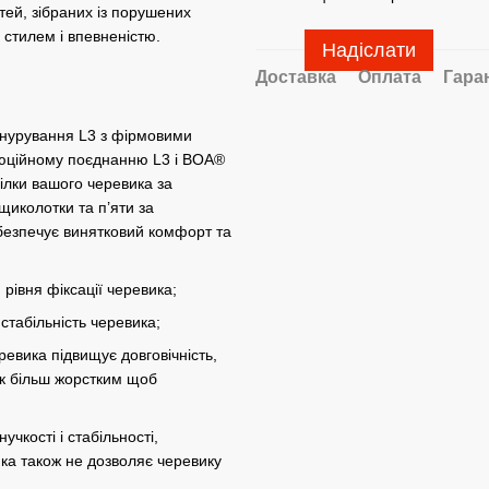
стей, зібраних із порушених
 стилем і впевненістю.
Надіслати
Доставка
Оплата
Гара
шнурування L3 з фірмовими
люційному поєднанню L3 і BOA®
ілки вашого черевика за
щиколотки та п’яти за
безпечує винятковий комфорт та
рівня фіксації черевика;
 стабільність черевика;
ревика підвищує довговічність,
ик більш жорстким щоб
чкості і стабільності,
яка також не дозволяє черевику