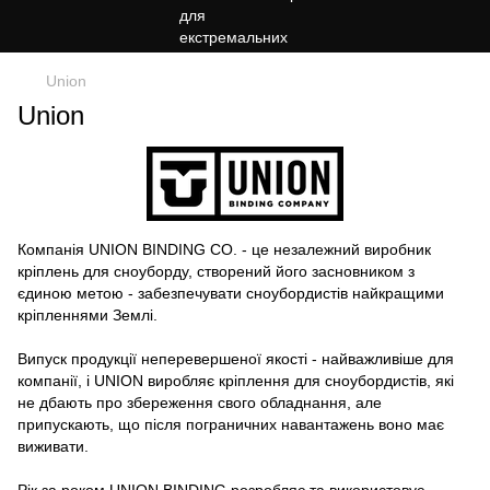
Union
Union
Компанія UNION BINDING CO. - це незалежний виробник
кріплень для сноуборду, створений його засновником з
єдиною метою - забезпечувати сноубордистів найкращими
кріпленнями Землі.
Випуск продукції неперевершеної якості - найважливіше для
компанії, і UNION виробляє кріплення для сноубордистів, які
не дбають про збереження свого обладнання, але
припускають, що після пограничних навантажень воно має
виживати.