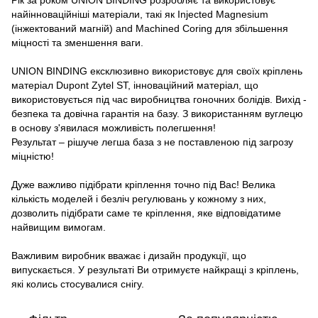
Рік за роком UNION BINDING розробляє та використовує
найінноваційніші матеріали, такі як Injected Magnesium
(інжектований магній) and Machined Coring для збільшення
міцності та зменшення ваги.
UNION BINDING ексклюзивно використовує для своїх кріплень
матеріал Dupont Zytel ST, інноваційний матеріал, що
використовується під час виробництва гоночних болідів. Вихід -
безпека та довічна гарантія на базу. З використанням вуглецю
в основу з'явилася можливість полегшення!
Результат – рішуче легша база з не поставленою під загрозу
міцністю!
Дуже важливо підібрати кріплення точно під Вас! Велика
кількість моделей і безліч регулювань у кожному з них,
дозволить підібрати саме те кріплення, яке відповідатиме
найвищим вимогам.
Важливим виробник вважає і дизайн продукції, що
випускається. У результаті Ви отримуєте найкращі з кріплень,
які колись стосувалися снігу.