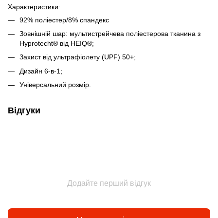
Характеристики:
92% поліестер/8% спандекс
Зовнішній шар: мультистрейчева поліестерова тканина з
Hyprotecht® від HEIQ®;
Захист від ультрафіолету (UPF) 50+;
Дизайн 6-в-1;
Універсальний розмір.
Відгуки
Додайте перший відгук