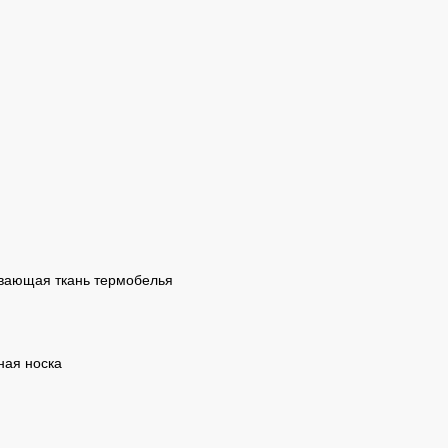
ревающая ткань термобелья
ная носка