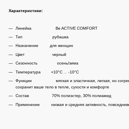
Характеристики:
Линейка
Be ACTIVE COMFORT
Тип
рубашка
Назначение
для женщин
Цвет
черный
Сезонность
осень/зима
Температура
+10°C ... -10°C
Функции
мягкая и эластичная, легкая, но сог
сохранит ваше тело в тепле, сухости и комфорте
Состав
70% полиэстер, 30% полиамид
Применение
низкая и средняя активность, повседнев