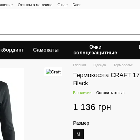
лашение
Отзывы о магазине
О нас
Блог
Очки
кбординг
Самокаты
солнцезащитные
Главная
Одежда
Термобелье
Термокофта CRAFT 17/
Black
В наличии
Оставить отзыв
1 136 грн
Размер
M