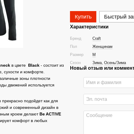
Купить
Быстрый за
Характеристики
Бренд
Craft
Пол
Женщинам
Размер
M
Сезон
Зима
,
Осень/Зима
dneck
в цвете
Black
- состоит из
Новый отзыв или коммен
е, сухости и комфорте.
азличные зоны плотности
оды движений используется
рекрасно подойдет как для
Яркий и современный дизайн в
овным кроем делают
Be ACTIVE
тирует комфорт в любых