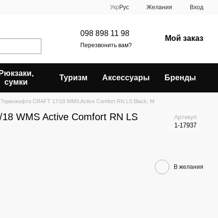
Укр
Рус
Желания
Вход
098 898 11 98
Мой заказ
Перезвонить вам?
Рюкзаки,
Туризм
Аксессуары
Бренды
сумки
Термокофта CRAFT 17/18 WMS Active Comfort RN LS Black, M
18 WMS Active Comfort RN LS
Артикул
1-17937
В желания