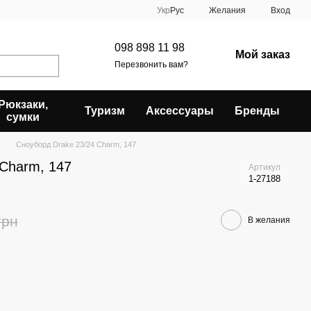
Укр
Рус
Желания
Вход
098 898 11 98
Мой заказ
Перезвонить вам?
Рюкзаки,
Туризм
Аксессуары
Бренды
сумки
Сноуборд Drake 23/24 Charm, 147
 Charm, 147
Артикул
1-27188
грн
В желания