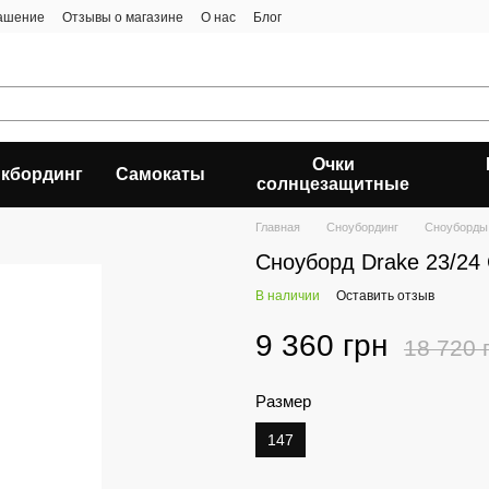
лашение
Отзывы о магазине
О нас
Блог
Очки
кбординг
Самокаты
солнцезащитные
Главная
Сноубординг
Сноуборды
Сноуборд Drake 23/24
В наличии
Оставить отзыв
9 360 грн
18 720 
Размер
147