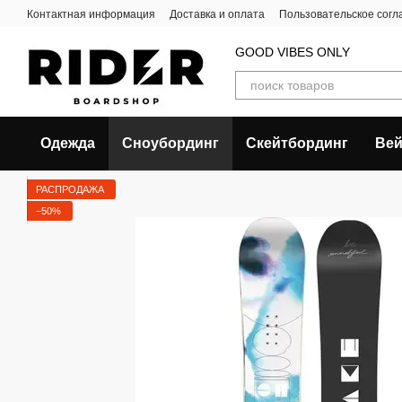
Перейти к основному контенту
Контактная информация
Доставка и оплата
Пользовательское сог
GOOD VIBES ONLY
Одежда
Сноубординг
Скейтбординг
Вей
РАСПРОДАЖА
−50%