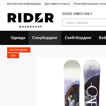
Перейти к основному контенту
Контактная информация
Доставка и оплата
Пользовательское сог
GOOD VIBES ONLY
Одежда
Сноубординг
Скейтбординг
Вей
РАСПРОДАЖА
−20%