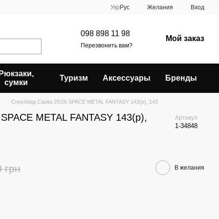
Укр
Рус
Желания
Вход
098 898 11 98
Мой заказ
Перезвонить вам?
Рюкзаки,
Туризм
Аксессуары
Бренды
сумки
Сноуборд Capita 25/26 SPACE METAL FANTASY 143(р), 143
6 SPACE METAL FANTASY 143(р),
Артикул
1-34848
0 грн
В желания