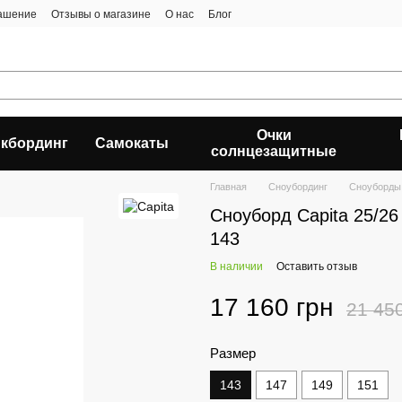
лашение
Отзывы о магазине
О нас
Блог
Очки
кбординг
Самокаты
солнцезащитные
Главная
Сноубординг
Сноуборды
Сноуборд Capita 25/2
143
В наличии
Оставить отзыв
17 160 грн
21 45
Размер
143
147
149
151