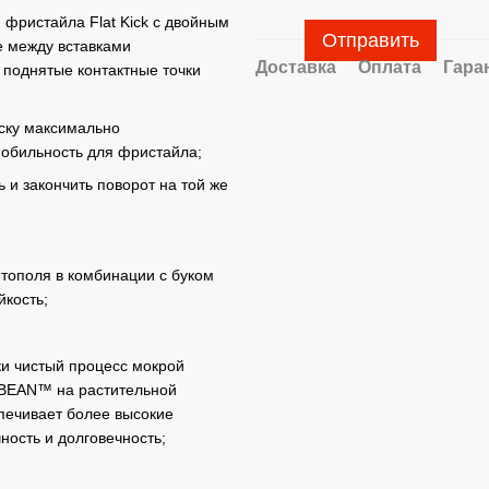
 фристайла Flat Kick с двойным
Отправить
е между вставками
Доставка
Оплата
Гара
 поднятые контактные точки
оску максимально
обильность для фристайла;
 и закончить поворот на той же
 тополя в комбинации с буком
йкость;
ски чистый процесс мокрой
 BEAN™ на растительной
спечивает более высокие
ность и долговечность;