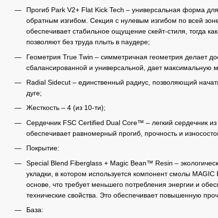
Прогиб Park V2+ Flat Kick Tech – универсальная форма для
обратным изгибом. Секция с нулевым изгибом по всей зон
обеспечивает стабильное ощущение скейт-стиля, тогда как
позволяют без труда плыть в паудере;
Геометрия True Twin – симметричная геометрия делает д
сбалансированной и универсальной, дает максимальную м
Radial Sidecut – единственный радиус, позволяющий начать
дуге;
Жесткость – 4 (из 10-ти);
Сердечник FSC Certified Dual Core™ – легкий сердечник из
обеспечивает равномерный прогиб, прочность и износосто
Покрытие:
Special Blend Fiberglass + Magic Bean™ Resin – экологиче
укладки, в котором используется компонент смолы MAGIC
основе, что требует меньшего потребления энергии и обе
технические свойства. Это обеспечивает повышенную проч
База: