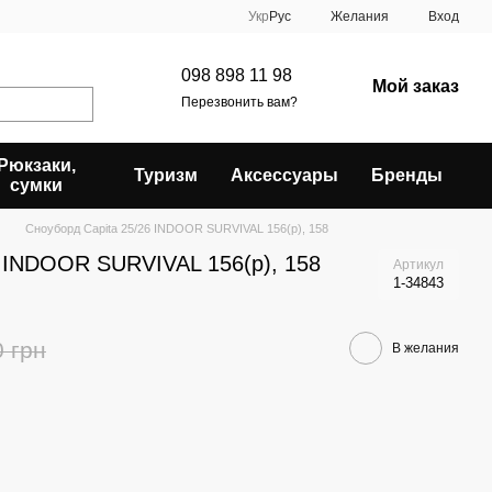
Укр
Рус
Желания
Вход
098 898 11 98
Мой заказ
Перезвонить вам?
Рюкзаки,
Туризм
Аксессуары
Бренды
сумки
Сноуборд Capita 25/26 INDOOR SURVIVAL 156(р), 158
6 INDOOR SURVIVAL 156(р), 158
Артикул
1-34843
0 грн
В желания