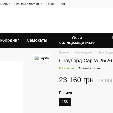
лашение
Отзывы о магазине
О нас
Блог
Очки
кбординг
Самокаты
солнцезащитные
Главная
Сноубординг
Сноуборды
Сноуборд Capita 25/2
В наличии
Оставить отзыв
23 160 грн
28 95
Размер
158