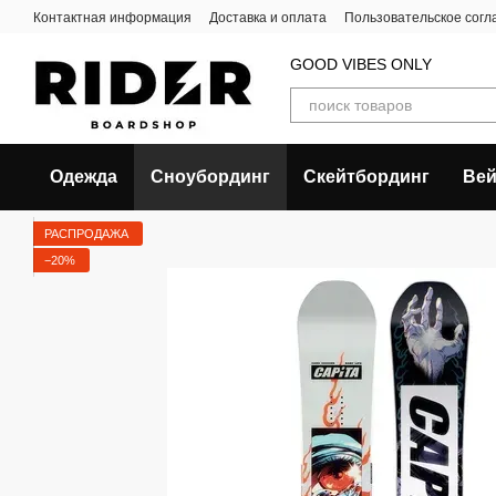
Перейти к основному контенту
Контактная информация
Доставка и оплата
Пользовательское сог
GOOD VIBES ONLY
Одежда
Сноубординг
Скейтбординг
Вей
РАСПРОДАЖА
−20%