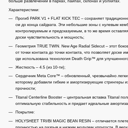
больше развлечений в парках, пайпах, склонах и уолхитах.
Характеристики:
Прогиб PARK V1 + FLAT KICK TEC – сохраняет традиционны
см до конца сайдката. Эти небольшие зоны с нулевым ке
контролируемым и предсказуемым, в то же время оставля
доски чувствительность и мощность;
Геометрия TRUE TWIN. New Age Radial Sidecut – этот боков
от точки контакта до точки контакта, что позволяет доске 
где использована технология Death Grip™ для улучшенного
Жесткость – 4.5 (из 10-ти);
Сердечник Meta Core™ – обновленный, чрезвычайно легкий
которому добавили гибкие и амортизирующие стрингеры и
прочности;
Titanal Centerline Booster – центральная вставка Titanal п
оптимальную стабильность и придает идеальные амортиза
Покрытие:
HOLYSHEET TRI/BI MAGIC BEAN RESIN – отличается плете
прочностью на разрыв и низким модулем упругости. В верх