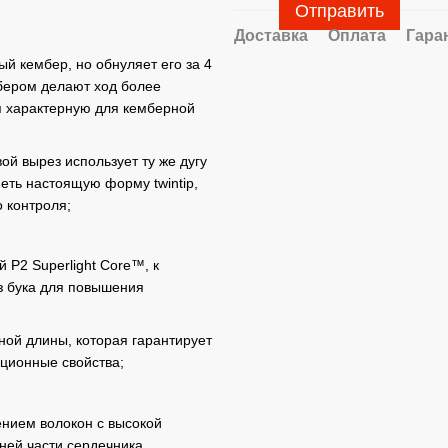
Отправить
Доставка
Оплата
Гара
й кембер, но обнуляет его за 4
мбером делают ход более
я характерную для кемберной
ой вырез использует ту же дугу
иметь настоящую форму twintip,
 контроля;
 P2 Superlight Core™, к
з бука для повышения
олной длины, которая гарантирует
ционные свойства;
нием волокон с высокой
ней части сердечника