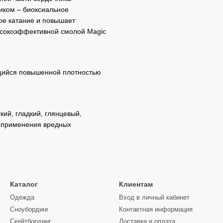
ником – биоксиальное
ое катание и повышает
ысокоэффективной смолой Magic
ющийся повышенной плотностью
ий, гладкий, глянцевый,
з применения вредных
Каталог
Клиентам
Одежда
Вход в личный кабинет
Сноубординг
Контактная информация
Скейтбординг
Доставка и оплата