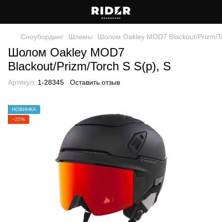
Сноубординг
Шлемы
Шолом Oakley MOD7 Blackout/Prizm/To
Шолом Oakley MOD7
Blackout/Prizm/Torch S S(р), S
Артикул:
1-28345
Оставить отзыв
НОВИНКА
−25%