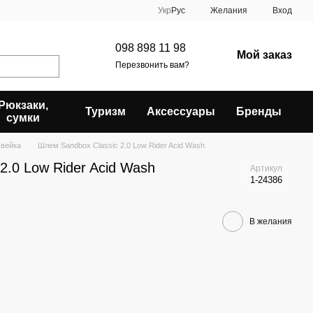
Укр
Рус
Желания
Вход
098 898 11 98
Мой заказ
Перезвонить вам?
Рюкзаки,
Туризм
Аксессуары
Бренды
сумки
вейка
Шлем Sandbox Classic 2.0 Low Rider Acid Wash
2.0 Low Rider Acid Wash
Артикул
1-24386
В желания