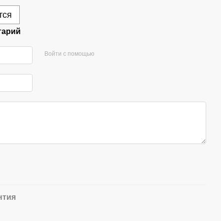
тся
тарий
Войти с помощью
нтия