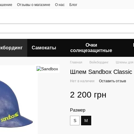
лашение
Отзывы о магазине
О нас
Блог
Очки
кбординг
Самокаты
солнцезащитные
Главная
Вейкбординг
Шлемы для 
Шлем Sandbox Classic 
Нет в наличии
Оставить отзыв
2 200 грн
Размер
S
M