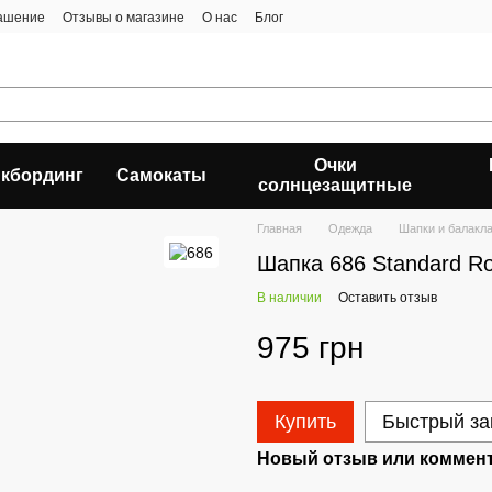
лашение
Отзывы о магазине
О нас
Блог
Очки
кбординг
Самокаты
солнцезащитные
Главная
Одежда
Шапки и балакл
Шапка 686 Standard Rol
В наличии
Оставить отзыв
975 грн
Купить
Быстрый за
Новый отзыв или коммен