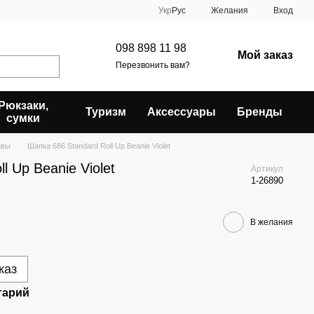
Укр
Рус
Желания
Вход
098 898 11 98
Мой заказ
Перезвонить вам?
Рюкзаки,
Туризм
Аксессуары
Бренды
сумки
авы
Шапка 686 Standard Roll Up Beanie Violet
l Up Beanie Violet
Артикул
1-26890
В желания
каз
тарий