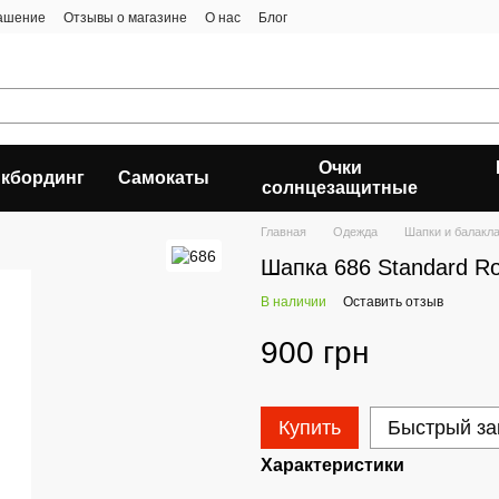
лашение
Отзывы о магазине
О нас
Блог
Очки
кбординг
Самокаты
солнцезащитные
Главная
Одежда
Шапки и балакл
Шапка 686 Standard Rol
В наличии
Оставить отзыв
900 грн
Купить
Быстрый за
Характеристики