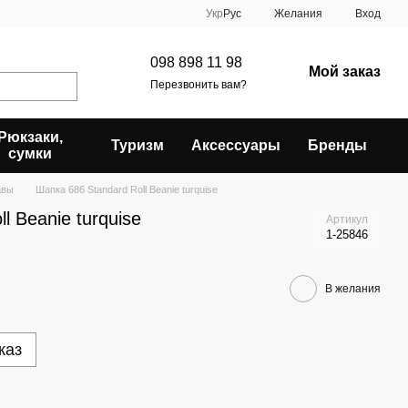
Укр
Рус
Желания
Вход
098 898 11 98
Мой заказ
Перезвонить вам?
Рюкзаки,
Туризм
Аксессуары
Бренды
сумки
авы
Шапка 686 Standard Roll Beanie turquise
l Beanie turquise
Артикул
1-25846
В желания
каз