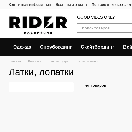
Перейти к основному контенту
Контактная информация
Доставка и оплата
Пользовательское сог
GOOD VIBES ONLY
Одежда
Сноубординг
Скейтбординг
Вей
Главная
Велоспорт
Аксессуары
Латки, лопатки
Латки, лопатки
Нет товаров