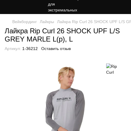
Вейкбординг
Лайкры
Лайкра Rip Curl 26 SHOCK UPF L/S G
Лайкра Rip Curl 26 SHOCK UPF L/S
GREY MARLE L(р), L
Артикул:
1-36212
Оставить отзыв