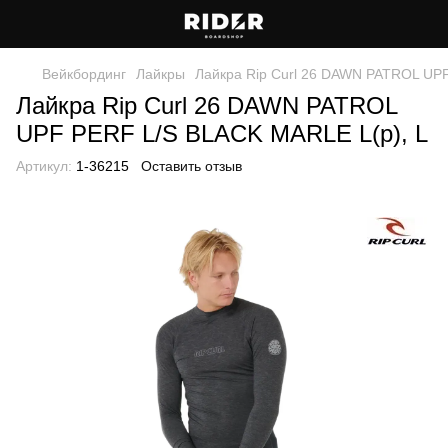
Вейкбординг
Лайкры
Лайкра Rip Curl 26 DAWN PATROL UP
Лайкра Rip Curl 26 DAWN PATROL
UPF PERF L/S BLACK MARLE L(р), L
Артикул:
1-36215
Оставить отзыв