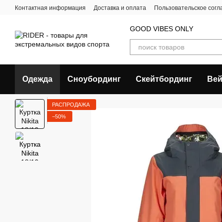
Перейти к основному контенту
Контактная информация
Доставка и оплата
Пользовательское сог
GOOD VIBES ONLY
Одежда
Сноубординг
Скейтбординг
Вей
РАСПРОДАЖА
−50%