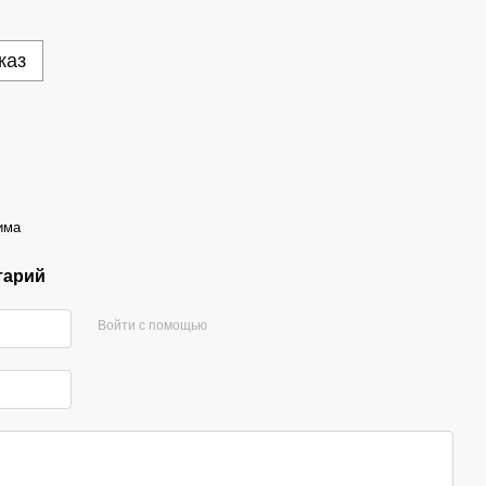
каз
има
тарий
Войти с помощью