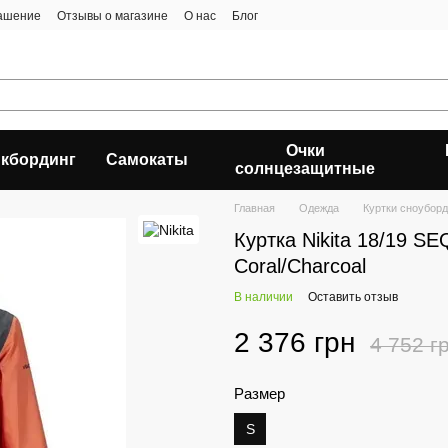
лашение
Отзывы о магазине
О нас
Блог
Очки
кбординг
Самокаты
солнцезащитные
Главная
Одежда
Куртки сноубор
Куртка Nikita 18/19 
Coral/Charcoal
В наличии
Оставить отзыв
2 376 грн
4 752 г
Размер
S