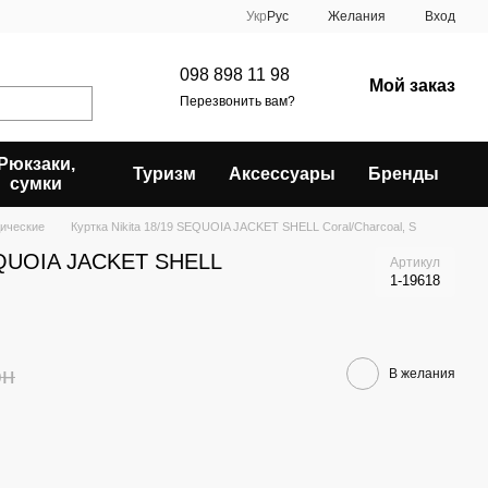
Укр
Рус
Желания
Вход
098 898 11 98
Мой заказ
Перезвонить вам?
Рюкзаки,
Туризм
Аксессуары
Бренды
сумки
дические
Куртка Nikita 18/19 SEQUOIA JACKET SHELL Coral/Charcoal, S
SEQUOIA JACKET SHELL
Артикул
1-19618
рн
В желания