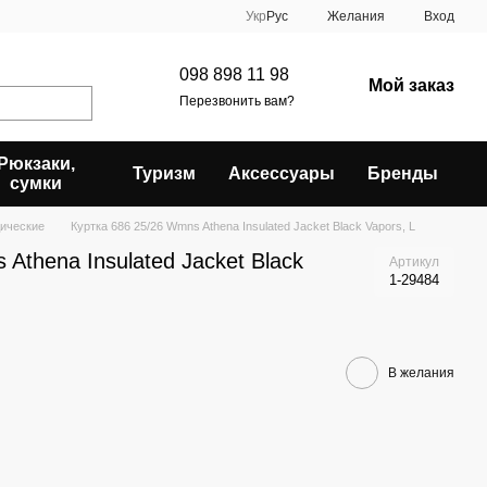
Укр
Рус
Желания
Вход
098 898 11 98
Мой заказ
Перезвонить вам?
Рюкзаки,
Туризм
Аксессуары
Бренды
сумки
дические
Куртка 686 25/26 Wmns Athena Insulated Jacket Black Vapors, L
Athena Insulated Jacket Black
Артикул
1-29484
В желания