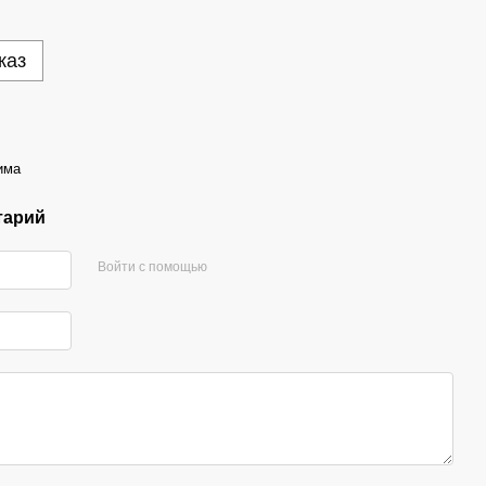
каз
има
тарий
Войти с помощью