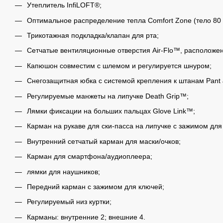
Утеплитель InfiLOFT®;
Оптимальное распределение тепла Comfort Zone (тело 80 г/
Трикотажная подкладка/клапан для рта;
Сетчатые вентиляционные отверстия Air-Flo™, располож
Капюшон совместим с шлемом и регулируется шнуром;
Снегозащитная юбка с системой крепления к штанам Pant 
Регулируемые манжеты на липучке Death Grip™;
Лямки фиксации на больших пальцах Glove Link™;
Карман на рукаве для ски-пасса на липучке с зажимом для
Внутренний сетчатый карман для маски/очков;
Карман для смартфона/аудиоплеера;
лямки для наушников;
Передний карман с зажимом для ключей;
Регулируемый низ куртки;
Карманы: внутренние 2; внешние 4.