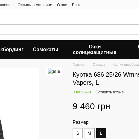
лашение
Отзывы о магазине
О нас
Блог
Очки
кбординг
Самокаты
солнцезащитные
Главная
Одежда
Куртки сноубор
Куртка 686 25/26 Wmns 
Vapors, L
В наличии
Оставить отзыв
9 460 грн
Размер
S
M
L