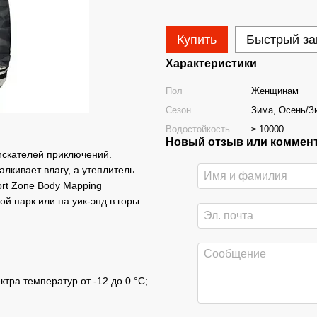
Купить
Быстрый за
Характеристики
Пол
Женщинам
Сезон
Зима, Осень/З
Водостойкость
≥ 10000
Новый отзыв или коммен
 искателей приключений.
лкивает влагу, а утеплитель
rt Zone Body Mapping
й парк или на уик-энд в горы –
ктра температур от -12 до 0 °C;