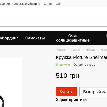
лашение
Отзывы о магазине
О нас
Блог
Очки
кбординг
Самокаты
солнцезащитные
Главная
Туризм
Посуда
Кружк
Кружка Picture Sherman
В наличии
Оставить отзыв
510 грн
Купить
Быстрый за
Характеристики