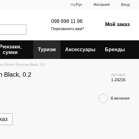
Укр
Рус
Желания
Вход
098 898 11 98
Мой заказ
Перезвонить вам?
Рюкзаки,
Туризм
Аксессуары
Бренды
сумки
а Picture Sherman Black, 0.2
 Black, 0.2
Артикул
1-24216
В желания
каз