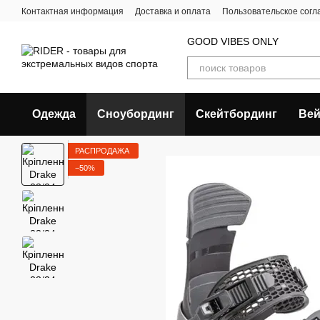
Перейти к основному контенту
Контактная информация
Доставка и оплата
Пользовательское сог
GOOD VIBES ONLY
Одежда
Сноубординг
Скейтбординг
Вей
РАСПРОДАЖА
−50%