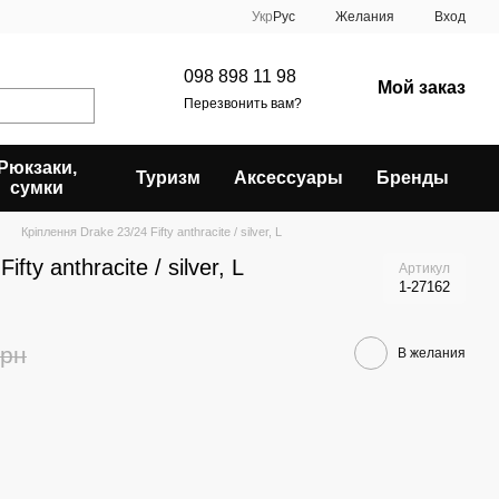
Укр
Рус
Желания
Вход
098 898 11 98
Мой заказ
Перезвонить вам?
Рюкзаки,
Туризм
Аксессуары
Бренды
сумки
Кріплення Drake 23/24 Fifty anthracite / silver, L
fty anthracite / silver, L
Артикул
1-27162
грн
В желания