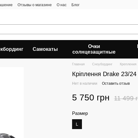
лашение
Отзывы о магазине
О нас
Блог
Очки
кбординг
Самокаты
солнцезащитные
Главная
Сноубординг
Крепления
Кріплення Drake 23/24 Fi
Нет в наличии
Оставить отзыв
5 750 грн
11 499 
Размер
L