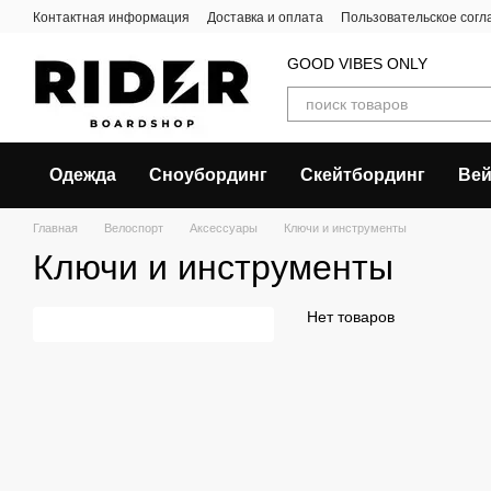
Перейти к основному контенту
Контактная информация
Доставка и оплата
Пользовательское сог
GOOD VIBES ONLY
Одежда
Сноубординг
Скейтбординг
Вей
Главная
Велоспорт
Аксессуары
Ключи и инструменты
Ключи и инструменты
Нет товаров