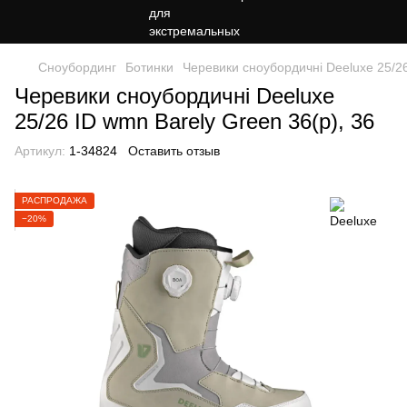
Сноубординг
Ботинки
Черевики сноубордичні Deeluxe 25/26
Черевики сноубордичні Deeluxe
25/26 ID wmn Barely Green 36(р), 36
Артикул:
1-34824
Оставить отзыв
РАСПРОДАЖА
−20%