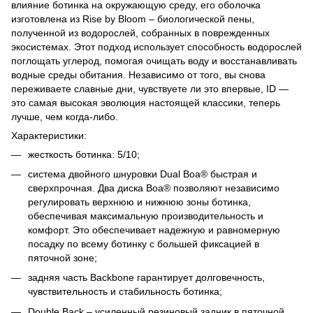
влияние ботинка на окружающую среду, его оболочка
изготовлена ​​из Rise by Bloom – биологической пены,
полученной из водорослей, собранных в поврежденных
экосистемах. Этот подход использует способность водорослей
поглощать углерод, помогая очищать воду и восстанавливать
водные среды обитания. Независимо от того, вы снова
переживаете славные дни, чувствуете ли это впервые, ID —
это самая высокая эволюция настоящей классики, теперь
лучше, чем когда-либо.
Характеристики:
жесткость ботинка: 5/10;
система двойного шнуровки Dual Boa® быстрая и
сверхпрочная. Два диска Boa® позволяют независимо
регулировать верхнюю и нижнюю зоны ботинка,
обеспечивая максимальную производительность и
комфорт. Это обеспечивает надежную и равномерную
посадку по всему ботинку с большей фиксацией в
пяточной зоне;
задняя часть Backbone гарантирует долговечность,
чувствительность и стабильность ботинка;
Double Back – усиленный резиновый задник в пяточной