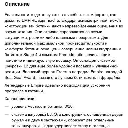
Описание
Если вы хотите где-то чувствовать себя так комфортно, как
дома, то EMPIRE ждет вас! Благодаря асимметричной гибкой
конструкции эти ботинки дают непревзойденные ощущения во
время катания. Они отлично справляются со всеми
ситуациями, резкими либо плавными поворотами. Для
дополнительной максимальной производительности и
комфорта ботинки оснащены совершенно новым внутренним
ботинком Stage 4 и язычком Freeride, обеспечивающим
поистине индивидуальную посадку. Он оснащен системой
шнуровки L3 для еще более удобной посадки и улучшенной
реакции. Японский журнал Freerun наградил Empire наградой
Best Gear Award, назвав его лучшим ботинком для фрирайда.
Легендарные Empire идеально подходят для ускорения
прогресса в катании.
Характеристики:
уровень жесткости ботинка: 8/10;
система шнуровки L3. Эта конструкция, оснащенная двумя
ручками и двумя застежками, образует две отдельные
зоны шнуровки – одна удерживает стопу и голень, а