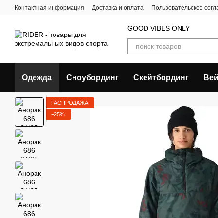
Перейти к основному контенту
Контактная информация
Доставка и оплата
Пользовательское сог
GOOD VIBES ONLY
Одежда
Сноубординг
Скейтбординг
Вей
РАСПРОДАЖА
−25%