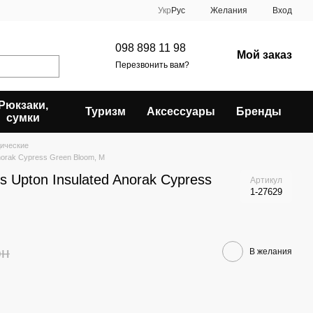
Укр
Рус
Желания
Вход
098 898 11 98
Мой заказ
Перезвонить вам?
Рюкзаки,
Туризм
Аксессуары
Бренды
сумки
дические
norak Cypress Green Bloom, M
 Upton Insulated Anorak Cypress
Артикул
1-27629
рн
В желания