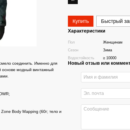
Купить
Быстрый за
Характеристики
Пол
Женщинам
Сезон
Зима
Водостойкость
≥ 10000
Новый отзыв или коммен
смело соединить. Именно для
оей основе модный винтажный
ками.
 DWR;
Zone Body Mapping (60г; тело и