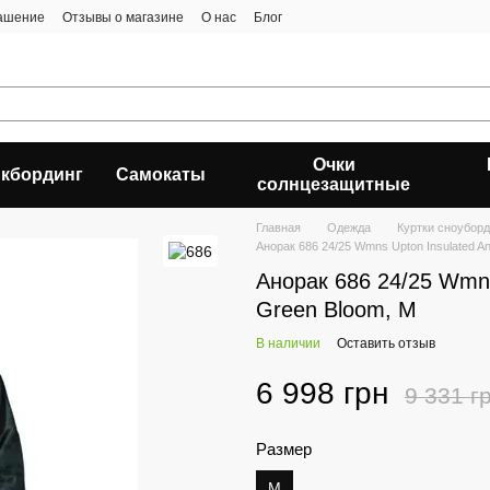
лашение
Отзывы о магазине
О нас
Блог
Очки
кбординг
Самокаты
солнцезащитные
Главная
Одежда
Куртки сноубор
Анорак 686 24/25 Wmns Upton Insulated A
Анорак 686 24/25 Wmns
Green Bloom, M
В наличии
Оставить отзыв
6 998 грн
9 331 г
Размер
M