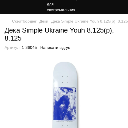
Скейтбордінг
Деки
Дека Simple Ukraine Youh 8.125(р), 8.125
Дека Simple Ukraine Youh 8.125(р),
8.125
Артикул:
1-36045
Написати відгук