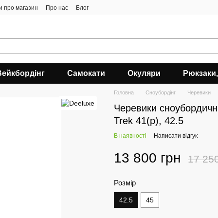
ки про магазин
Про нас
Блог
Вейкбордінг
Самокати
Окуляри
Рюкзаки,
Головна
Сноубордiнг
Черевики
Черевики сноубордичн
Trek 41(р), 42.5
В наявності
Написати відгук
13 800 грн
17 25
Розмір
42.5
45