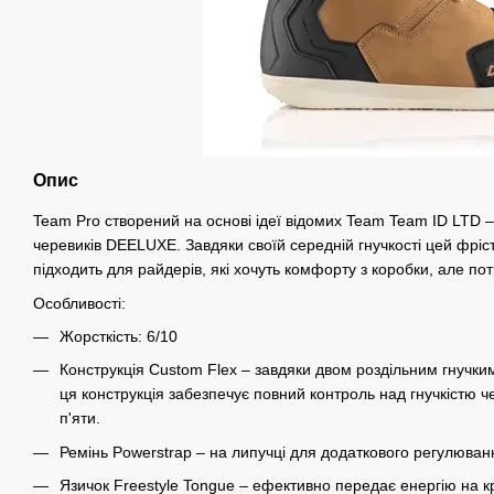
Опис
Team Pro створений на основі ідеї відомих Team Team ID LTD 
черевиків DEELUXE. Завдяки своїй середній гнучкості цей фрі
підходить для райдерів, які хочуть комфорту з коробки, але по
Особливості:
Жорсткість: 6/10
Конструкція Custom Flex – завдяки двом роздільним гнучким
ця конструкція забезпечує повний контроль над гнучкістю ч
п'яти.
Ремінь Powerstrap – на липучці для додаткового регулюванн
Язичок Freestyle Tongue – ефективно передає енергію на к