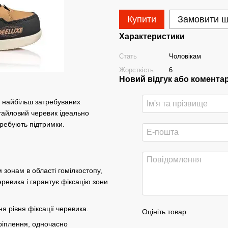
Купити
Замовити 
Характеристики
Стать
Чоловікам
Жорсткість
6
Новий відгук або комента
– найбільш затребуваних
стайловий черевик ідеально
требують підтримки.
 зонам в області гомілкостопу,
еревика і гарантує фіксацію зони
я рівня фіксації черевика.
Оцініть товар
ріплення, одночасно