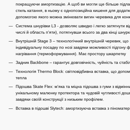
покращуючи амортизацію. А щоб ви могли ще більше підлаш
стиль катання, в ньому є однопозиційна кишеня для додатко
допомогою якого можна змінювати вигин черевика для конк
Система шнурівки L3 - дозволяє швидко і легко затягнути від
числі й область п'яти), потягнувши всього за два кінці шнурк
Внутрішній Stage 3 – технологічний внутрішній черевик, щ
індивідуальну посадку по нозі завдяки можливості підгону
нагрівання (термоформування). Має простору шкарпетку
Задник Backbone – гарантує довговічність, чуйність та стабі
Технологія Thermo Block: світловідбивна вставка, що допом
тепла
Підошва Skate Flex: м'яка та міцна підошва з гуми з відмі
унікальному малюнку протектора та чудовій чутливості дош
завдяки своїй конструкції з низьким профілем.
Вставка в підошві Slytech: амортизуюча вставка з піноматері