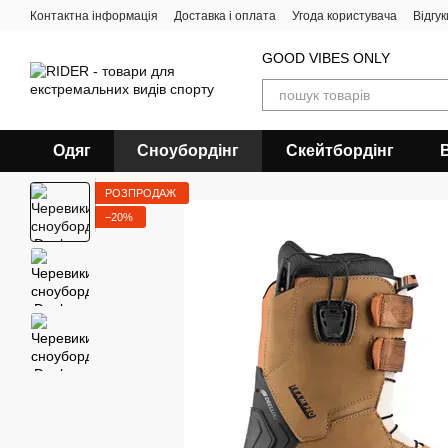
Перейти до основного контенту
Контактна інформація
Доставка і оплата
Угода користувача
Відгу
GOOD VIBES ONLY
Одяг
Сноубордiнг
Скейтбордінг
РОЗПРОДАЖ
−20%