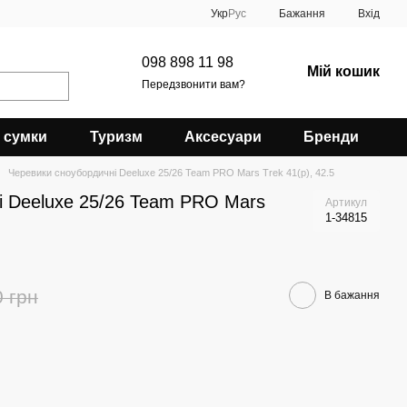
Укр
Рус
Бажання
Вхід
098 898 11 98
Мій кошик
Передзвонити вам?
 сумки
Туризм
Аксесуари
Бренди
Черевики сноубордичні Deeluxe 25/26 Team PRO Mars Trek 41(р), 42.5
і Deeluxe 25/26 Team PRO Mars
Артикул
1-34815
0 грн
В бажання