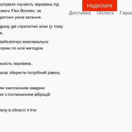
тувати гнучкість черевика під
Надіслати
вого Flex Booster, за
Доставка
Оплата
Гара
ретних умов катання.
разу дві стратегічні зони (у тому
а.
о забезпечує максимально
 форми по нозі методом
льність черевика.
агає зберегти потрібний рівень
нним зчепленням завдяки
ки з поглинанням вібрацій
алу в області п'яти